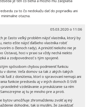
redseda je ten čo behá a možno mu zaoplatia
edsedu za to čo nedokažu dať do popriadku ani
e minimalne otazna.
05.03.2020 o 11:06
h je často veľký problém nájsť vlastníka, ktorý by
 nieto ešte nájsť ďalšieho vlastníka robiť
orím o členoch rady). A prinútiť niekoho nie je
o Ústava), hoci v praxi sa vždy nechá niekto
iziká a zodpovednosť s tým spojené.
istým spôsobom chybou podmieniť funkciu
tu v dome. Veľa domov sa tak z akých-takých
úk ľudí z donútenia, ktorí o spravovaní nemajú ani
nia funkcie predsedu aj v iných domoch či SVB
 pravidelné vzdelávanie a preukázanie sa ním
(definovať „pravidelnosť“). Samozrejme aj tu je mnoho pre a proti.
ve bytov umožňuje zhromaždeniu zvoliť aj iný
aždenie dohodne, tak si myslím, že zavádzať