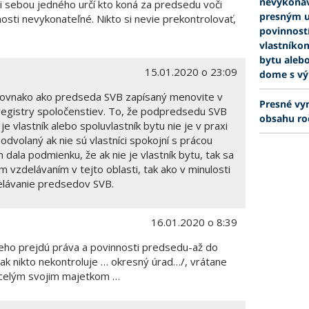
nevykonáv
zi sebou jedného určí kto koná za predsedu voči
presným u
osti nevykonateľné. Nikto si nevie prekontrolovať,
povinnost
vlastníko
bytu aleb
15.01.2020 o 23:09
dome s vý
ovnako ako predseda SVB zapísaný menovite v
Presné vy
registry spoločenstiev. To, že podpredsedu SVB
obsahu ro
e vlastník alebo spoluvlastník bytu nie je v praxi
dvolaný ak nie sú vlastníci spokojní s prácou
ala podmienku, že ak nie je vlastník bytu, tak sa
 vzdelávaním v tejto oblasti, tak ako v minulosti
elávanie predsedov SVB.
16.01.2020 o 8:39
eho prejdú práva a povinnosti predsedu-až do
šak nikto nekontroluje … okresný úrad…/, vrátane
 celým svojim majetkom …