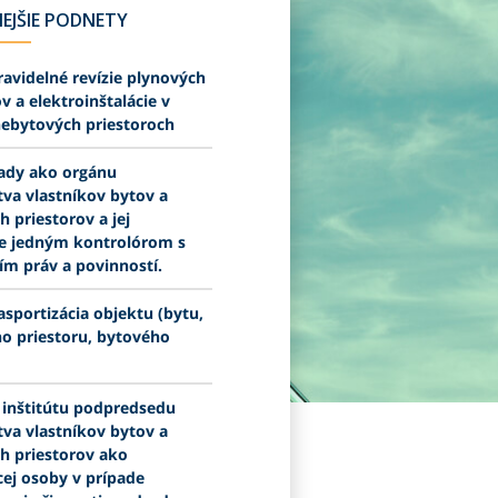
EJŠIE PODNETY
avidelné revízie plynových
v a elektroinštalácie v
nebytových priestoroch
rady ako orgánu
va vlastníkov bytov a
 priestorov a jej
e jedným kontrolórom s
m práv a povinností.
sportizácia objektu (bytu,
o priestoru, bytového
 inštitútu podpredsedu
va vlastníkov bytov a
h priestorov ako
ej osoby v prípade