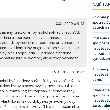
NAJČÍTAN
Povinné pr
spotrebičo
10.01.2020 o 9:48
bytoch a 
naceny funkcionar, by mohol nahradit radu SVB,
neucinna a neprebera za svoju cinnost ziadnu
Zrušenie 
predsedu by mohol mat podobne pravomoci, ako
spoločenst
nahradzal kontrolny organ v plnom rozsahu SVB…
nebytových
ia by plne zodpovedal…V pripade dlhodobej
nahradeni
y mal tie iste pravomoci, ale aj zodpovednost…
vymedzení
Povinná pa
15.01.2020 o 18:47
nebytovéh
domu)
hol byť zriadený s tým, že by bol zapísaný aj v
astníkov bytov a nebytových priestorov. Okrem
Zavedenie
oli v tomto registri zapísaní aj členovia rady
spoločenst
a totiž v prípade ak zanikne predsedovi funkcia
nebytovýc
ť vlastníkom, tak do doby než je zvolený nový
zastupujúc
emôže za spoločenstvo voči tretím osobám nikto