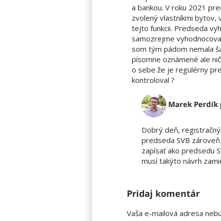
a bankou. V roku 2021 predseda SVB, ktorý vlastne ani nebol štatutár iba
zvolený vlastníkmi bytov, 
tejto funkcii. Predseda vyh
samozrejme vyhodnocoval ,
som tým pádom nemala šan
písomne oznámené ale nič 
o sebe že je regulérny pr
kontroloval ?
Marek Perdík
Dobrý deň, registračný
predseda SVB zároveň a
zapísať ako predsedu S
musí takýto návrh zami
Pridaj komentár
Vaša e-mailová adresa nebu