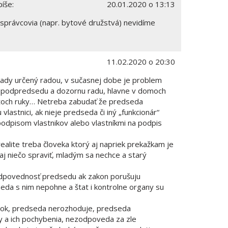
píše:
20.01.2020 o 13:13
 správcovia (napr. bytové družstvá) nevidíme
11.02.2020 o 20:30
ady určený radou, v sučasnej dobe je problem
e podpredsedu a dozornu radu, hlavne v domoch
stoch ruky… Netreba zabudať že predseda
lastnici, ak nieje predseda či iný „funkcionár“
odpisom vlastnikov alebo vlastníkmi na podpis
realite treba človeka ktorý aj napriek prekažkam je
aj niečo spraviť, mladým sa nechce a starý
dpovednosť predsedu ak zakon porušuju
dseda s nim nepohne a štat i kontrolne organy su
dok, predseda nerozhoduje, predseda
 a ich pochybenia, nezodpoveda za zle