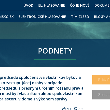
ÚVOD
EL. HLASOVANIE
ČO JE NOVÉ
DOKUME
NSKO.SK
ELEKTRONICKÉ HLASOVANIE
TÍM ZLSBD
BLOGY A
PODNETY
predsedu spoločenstva vlastníkov bytov a
Pridať
ko zastupujúcej osoby v prípade
predsedu s presným určením rozsahu práv a
 musí byť vlastníkom alebo spoluvlastníkom
Zozna
priestoru v dome s výkonom správy.
(
1
)
(
3
)