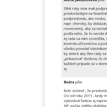
Dlhé roky sme mali podpr
predovšetkým na finančné
podpredsedu, ako osobu, 
napr. choroby, by dokázal
rovnocenný, aby sa nestal
podľa neho, že to nerobí 
Aj rada sa nám osvedčila, 
kontrolu účtovníctva a po
všetko povedať vlastníkom
by dobré aby člen rady s
„prikazoval“ doslova, čo ch
každom prípade sú v dome 
aj
Beáta
píše:
Bolo zistené , že predseda 
OU od roku 2015 , kedy m
vykonával funkciu aj napri
NP. počas celého obdobia 