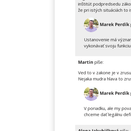
inštitút podpredsedu záko
že pri istých situáciách to 
Marek Perdík
Ustanovenie má význam
vykonávať svoju funkci
Martin
píše:
Ved to v zakone je v zrusu
Nejaka mudra hlava to zrus
Marek Perdík
V poriadku, ale my pova
chceme dať legálnu defi
Alena Jakubičková
píše: