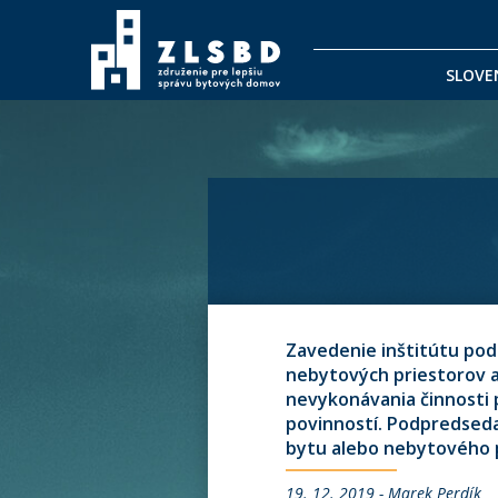
SLOVE
Zavedenie inštitútu pod
nebytových priestorov a
nevykonávania činnosti 
povinností. Podpredseda
bytu alebo nebytového 
19. 12. 2019 - Marek Perdík