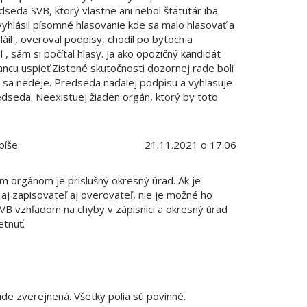
vyhlásil písomné hlasovanie kde sa malo hlasovať a
láil , overoval podpisy, chodil po bytoch a
 sám si počítal hlasy. Ja ako opozičný kandidát
cu uspieť.Zistené skutočnosti dozornej rade boli
sa nedeje. Predseda naďalej podpisu a vyhlasuje
edseda. Neexistuej žiaden orgán, ktorý by toto
píše:
21.11.2021 o 17:06
m orgánom je príslušný okresný úrad. Ak je
j zapisovateľ aj overovateľ, nie je možné ho
VB vzhľadom na chyby v zápisnici a okresný úrad
etnuť.
de zverejnená. Všetky polia sú povinné.