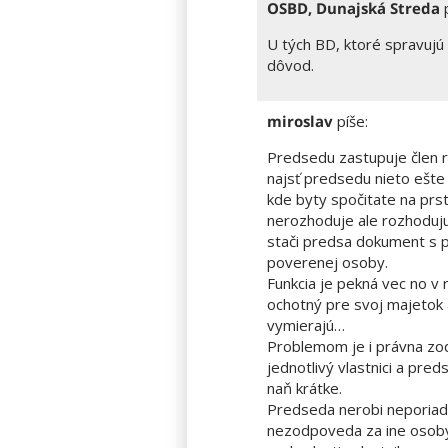
OSBD, Dunajská Streda
U tých BD, ktoré spravujú
dôvod.
miroslav
píše:
Predsedu zastupuje člen r
najsť predsedu nieto ešt
kde byty spočitate na pr
nerozhoduje ale rozhoduju v
stači predsa dokument s p
poverenej osoby.
Funkcia je pekná vec no v 
ochotný pre svoj majetok 
vymierajú…
Problemom je i právna zo
jednotlivý vlastnici a pre
naň krátke.
Predseda nerobi neporia
nezodpoveda za ine osoby