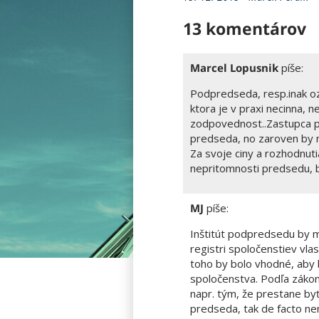
13 komentárov
Marcel Lopusnik
píše:
Podpredseda, resp.inak oz
ktora je v praxi necinna, 
zodpovednost..Zastupca 
predseda, no zaroven by 
Za svoje ciny a rozhodnut
nepritomnosti predsedu, b
MJ
píše:
Inštitút podpredsedu by mo
registri spoločenstiev vl
toho by bolo vhodné, aby b
spoločenstva. Podľa zákon
napr. tým, že prestane by
predseda, tak de facto n