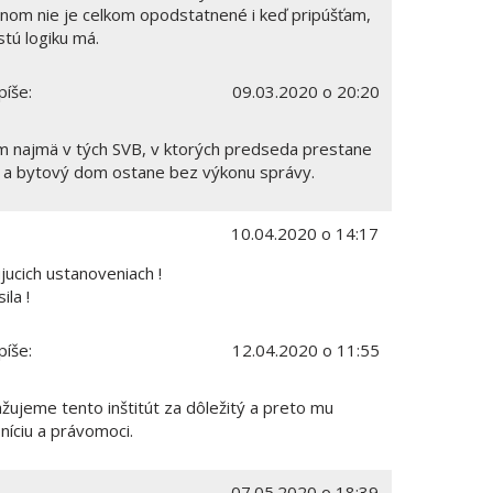
nom nie je celkom opodstatnené i keď pripúšťam,
istú logiku má.
píše:
09.03.2020 o 20:20
 najmä v tých SVB, v ktorých predseda prestane
u a bytový dom ostane bez výkonu správy.
10.04.2020 o 14:17
jucich ustanoveniach !
ila !
píše:
12.04.2020 o 11:55
žujeme tento inštitút za dôležitý a preto mu
níciu a právomoci.
07.05.2020 o 18:39