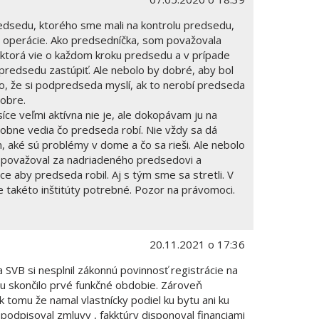
edsedu, ktorého sme mali na kontrolu predsedu,
 operácie. Ako predsedníčka, som považovala
ktorá vie o každom kroku predsedu a v prípade
 predsedu zastúpiť. Ale nebolo by dobré, aby bol
o, že si podpredseda myslí, ak to nerobí predseda
dobre.
síce veľmi aktívna nie je, ale dokopávam ju na
dobne vedia čo predseda robí. Nie vždy sa dá
, aké sú problémy v dome a čo sa rieši. Ale nebolo
a považoval za nadriadeného predsedovi a
ce aby predseda robil. Aj s tým sme sa stretli. V
takéto inštitúty potrebné. Pozor na právomoci.
20.11.2021 o 17:36
SVB si nesplnil zákonnú povinnosť registrácie na
u skončilo prvé funkčné obdobie. Zároveň
ek tomu že namal vlastnícky podiel ku bytu ani ku
podpisoval zmluvy , fakktúry disponoval financiami