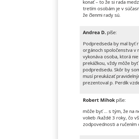
konať – to že si rada med
tretím osobám je v súčasn
že členmi rady sú.
Andrea D.
píše:
Podpredseda by mal byť r
orgánoch spoločenstva v 
vykonáva osoba, ktorá nie j
prekážkou, vždy môže byť o
podpredsedu. Skôr by som d
musí preukázať pravidelným
prezentoval p. Perdík vzd
Robert Mihok
píše:
môže byť … s tým, že na n
volieb /každé 3 roky, čo v
zodpovednosti a ručením