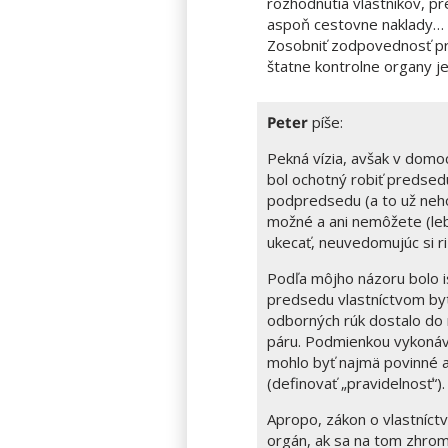
rozhodnutia vlastnikov, p
aspoň cestovne naklady…
Zosobniť zodpovednosť pr
štatne kontrolne organy j
Peter
píše:
Pekná vízia, avšak v domoc
bol ochotný robiť predsedu,
podpredsedu (a to už nehov
možné a ani nemôžete (leb
ukecať, neuvedomujúc si r
Podľa môjho názoru bolo 
predsedu vlastníctvom by
odborných rúk dostalo do r
páru. Podmienkou vykonáva
mohlo byť najmä povinné a
Apropo, zákon o vlastníct
orgán, ak sa na tom zhrom