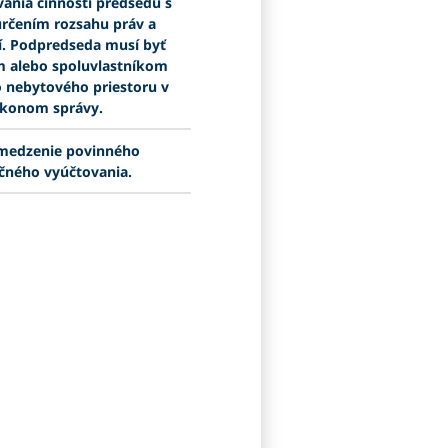
ania činnosti predsedu s
rčením rozsahu práv a
í. Podpredseda musí byť
m alebo spoluvlastníkom
o nebytového priestoru v
konom správy.
medzenie povinného
čného vyúčtovania.