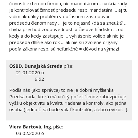
činnosti externou firmou, nie mandatárom .. funkcia rady
je kontrolovať činnosť predsedu resp. mandatára … aj tu
vidím aktuálny problém v dočasnom zastupovaní
predsedu členom rady … je to nejasné /dá sa zneužiť/ …
chýba prechod zodpovednosti a časové hľadisko … od
kedy a do kedy zastupuje … vyhlásenie volieb ak nie je
predseda dlhšie ako rok … ak nie sú zvolené orgány
podľa zákona resp. sú nefunkčné = dôvod na výmaz!
OSBD, Dunajská Streda
píše:
21.01.2020 o
9:52
Podľa nás (ako správca) to nie je dobrá myšlienka.
Predsa rada, ktorá má určitý počet členov zabezpečuje
vyššiu objektivitu a kvalitu riadenia a kontroly, ako jedna
osoba (jedno či sa bude volať kontrolór, alebo revizor…).
Viera Bartová, Ing.
píše:
03.02.2020 o