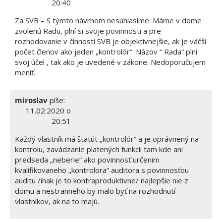
20:40
Za SVB – S týmto návrhom nesúhlasíme. Máme v dome
zvolenú Radu, plní si svoje povinnosti a pre
rozhodovanie v činnosti SVB je objektívnejšie, ak je väčší
počet členov ako jeden „kontrolór“. Názov “ Rada“ plní
svoj účel , tak ako je uvedené v zákone. Nedoporučujem
meniť.
miroslav
píše:
11.02.2020 o
20:51
Každý vlastník má štatút „kontrolór“ a je oprávnený na
kontrolu, zavádzanie platených funkcii tam kde ani
predseda „neberie“ ako povinnosť určenim
kvalifikovaneho „kontrolora“ auditora s povinnosťou
auditu /inak je to kontraproduktivne/ najlepšie nie z
domu a nestranneho by malo byť na rozhodnutí
vlastníkov, ak na to majú.