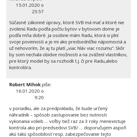
15.01.2020 o
23:57
Súčasné zákonné úpravy, ktoré SVB má mať a ktoré nie
zvolenú Radu podľa počtu bytov v bytovom dome je
podľa mňa dobré. Ja osobne mám Radu, ktorá si plní
svoje povinnosti a je mi ako predsedníčke nápomocná a
už nehovorím, že aj tu platí „viac hláv viac rozumu“. Skôr
by som nechala obidve možnosti a na zvážení vlastníkov,
pre ktorý model by sa rozhodli t.j. či pre Radu,alebo
kontrolóra.
Robert Mihok
píše:
16.01.2020 o
9:20
v poriadku, ale za predpokladu, že bude určený
náhradník – spôsob zastupovanie bez nutnosti
vykonania volieb … voľby tiež raz za 3 roky /nenexistuje
kontrola ako pri predsedovi SVB/ … doporučujem aspoň
akú takú spôsobilosť resp. zabezpečovanie tejto