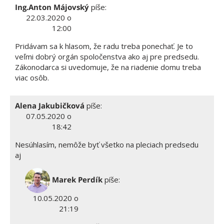
Ing.Anton Májovský
píše:
22.03.2020 o
12:00
Pridávam sa k hlasom, že radu treba ponechať. Je to
veľmi dobrý orgán spoločenstva ako aj pre predsedu.
Zákonodarca si uvedomuje, že na riadenie domu treba
viac osôb.
Alena Jakubičková
píše:
07.05.2020 o
18:42
Nesúhlasím, nemôže byť všetko na pleciach predsedu
aj
Marek Perdík
píše:
10.05.2020 o
21:19