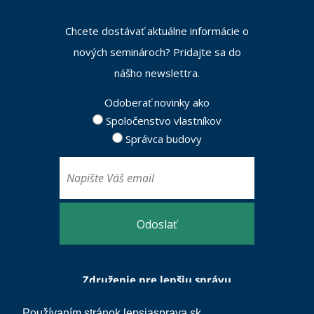
Chcete dostávať aktuálne informácie o
nových seminároch? Pridajte sa do
nášho newslettra.
Odoberať novinky ako
Spoločenstvo vlastníkov
Správca budovy
Odoslať
Združenie pre lepšiu správu
bytových domov
Používaním stránok lepsiasprava.sk